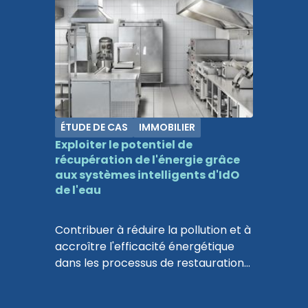
préservé plus de 4 millions de litres
d'eau potable au siège parisien
d'Axa, d'une superficie de 60 000 m2.
ÉTUDE DE CAS
IMMOBILIER
Exploiter le potentiel de
récupération de l'énergie grâce
aux systèmes intelligents d'IdO
de l'eau
Contribuer à réduire la pollution et à
accroître l'efficacité énergétique
dans les processus de restauration
et l'industrie.